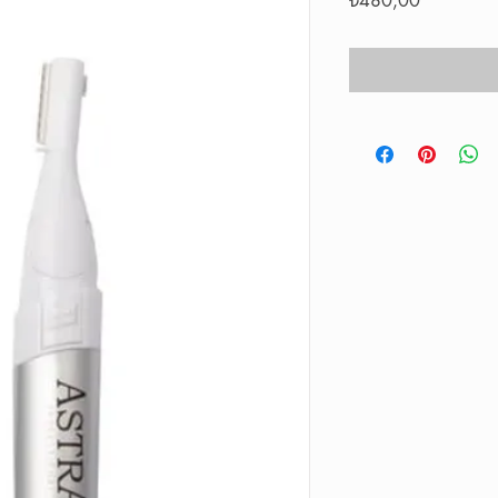
₺480,00